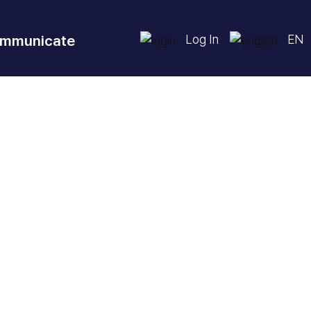
mmunicate
Log In
EN