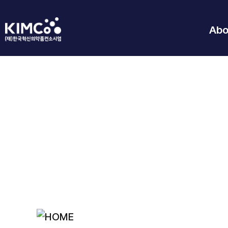
Abo
Communicate
Information, news
공지사항