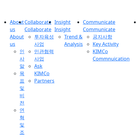
About
Collaborate
Insight
Communicate
us
Collaborate
Insight
Communicate
About
투자육성
Trend &
공지사항
us
사업
Analysis
Key Activity
인
민관협력
KIMCo
사
사업
Commnuication
말
Ask
목
KIMCo
표
Partners
및
비
전
연
혁
및
조