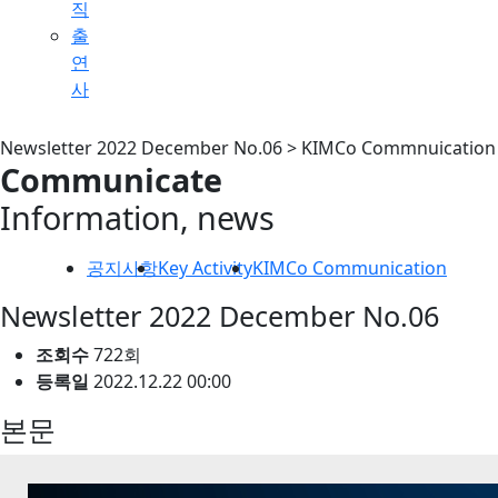
직
출
연
사
Newsletter 2022 December No.06 > KIMCo Commnuication
Communicate
Information, news
공지사항
Key Activity
KIMCo Communication
Newsletter 2022 December No.06
조회수
722회
등록일
2022.12.22 00:00
본문