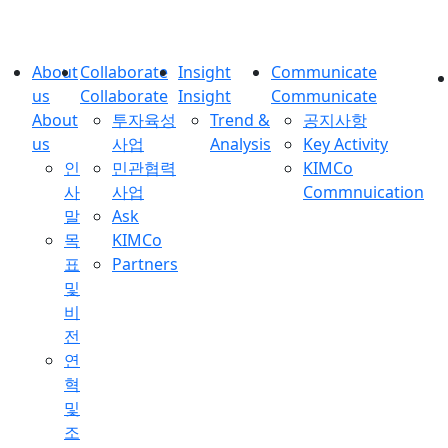
About
Collaborate
Insight
Communicate
us
Collaborate
Insight
Communicate
About
투자육성
Trend &
공지사항
us
사업
Analysis
Key Activity
인
민관협력
KIMCo
사
사업
Commnuication
말
Ask
목
KIMCo
표
Partners
및
비
전
연
혁
및
조