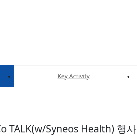
Co TALK(w/Syneos Health) 행사 개최 안내 및 참
Key Activity
MCo TALK(w/Syneos Health