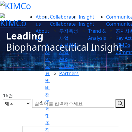
About
Collaborate
Insight
Communica
us
Collaborate
Insight
Communica
About
투자육성
Trend &
공지사
Leading
us
사업
Analysis
Key Act
Biopharmaceutical Insight
인
민관협력
KIMCo
사
사업
Commnu
말
Ask
목
KIMCo
표
Partners
및
비
전
16건
연
혁
및
조
직