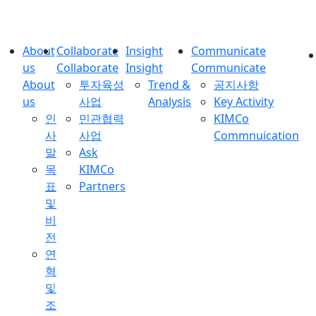
About
Collaborate
Insight
Communicate
us
Collaborate
Insight
Communicate
About
투자육성
Trend &
공지사항
us
사업
Analysis
Key Activity
인
민관협력
KIMCo
사
사업
Commnuication
말
Ask
목
KIMCo
표
Partners
및
비
전
연
혁
및
조