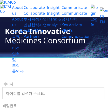
About
Collaborate
Insight
Communicate
us
Collaborate
Insight
Communicate
About
투자육성사업
Trend &
공지사항
Log
EN
us
민관협력사업
Analysis
Key Activity
In
Korea Innovative
인사말
Ask KIMCo
KIMCo
목표
Partners
Commnuication
Medicines Consortium
및
비전
연혁
및
조직
출연사
아이디
비밀번호