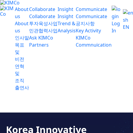
About
Collaborate
Insight
Communicate
us
Collaborate
Insight
Communicate
About
투자육성사업
Trend &
공지사항
Log
EN
us
민관협력사업
Analysis
Key Activity
In
인사말
Ask KIMCo
KIMCo
목표
Partners
Commnuication
및
비전
연혁
및
조직
출연사
Korea Innovative