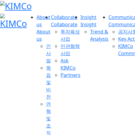
About
Collaborate
Insight
Communica
us
Collaborate
Insight
Communica
About
투자육성
Trend &
공지사
us
사업
Analysis
Key Act
인
민관협력
KIMCo
사
사업
Commnu
말
Ask
목
KIMCo
표
Partners
및
비
전
연
혁
및
조
직