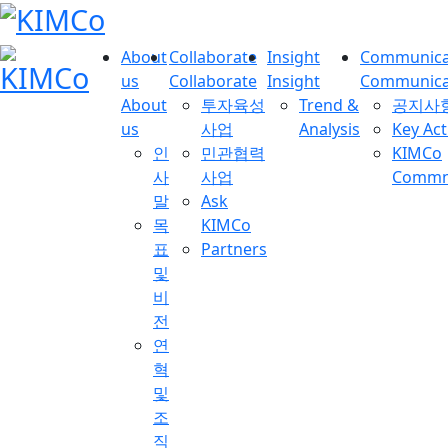
About
Collaborate
Insight
Communica
us
Collaborate
Insight
Communica
About
투자육성
Trend &
공지사
us
사업
Analysis
Key Act
인
민관협력
KIMCo
사
사업
Commnu
말
Ask
목
KIMCo
표
Partners
및
비
전
연
혁
및
조
직