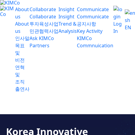
About
Collaborate
Insight
Communicate
us
Collaborate
Insight
Communicate
About
투자육성사업
Trend &
공지사항
Log
EN
us
민관협력사업
Analysis
Key Activity
In
인사말
Ask KIMCo
KIMCo
목표
Partners
Commnuication
및
비전
연혁
및
조직
출연사
Korea Innovative