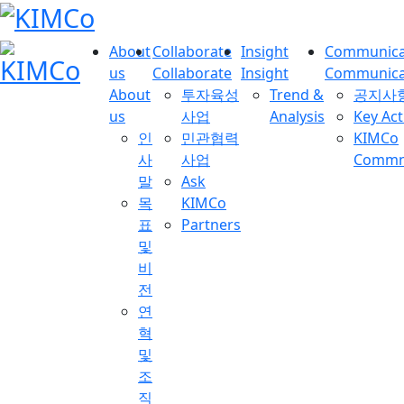
About
Collaborate
Insight
Communica
us
Collaborate
Insight
Communica
About
투자육성
Trend &
공지사
us
사업
Analysis
Key Act
인
민관협력
KIMCo
사
사업
Commnu
말
Ask
목
KIMCo
표
Partners
및
비
전
연
혁
및
조
직